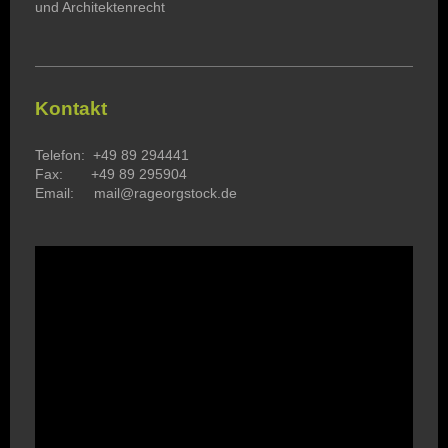
und Architektenrecht
Kontakt
Telefon: +49 89 294441
Fax: +49 89 295904
Email: mail@rageorgstock.de