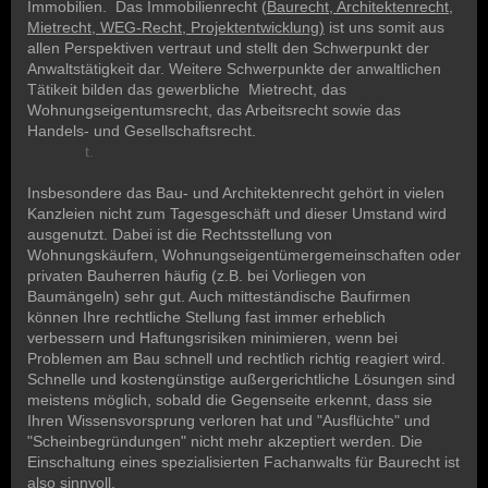
Immobilien. Das Immobilienrecht (
Baurecht, Architektenrec
ht,
Mietrecht, WEG-Recht, Projektentwicklung)
ist uns somit aus
allen Perspektiven vertraut und stellt den Schwerpunkt der
Anwaltstätigkeit dar. Weitere Schwerpunkte der anwaltlichen
Tätikeit bilden das gewerbliche Mietrecht, das
Wohnungseigentumsrecht, das Arbeitsrecht sowie das
Handels- und Gesellschaftsrecht.
Anwalt Baurecht, Fachanwalt
Baurech
t.
Insbesondere das Bau- und Architektenrecht gehört in vielen
Kanzleien nicht zum Tagesgeschäft und dieser Umstand wird
ausgenutzt. Dabei ist die Rechtsstellung von
Wohnungskäufern, Wohnungseigentümergemeinschaften oder
privaten Bauherren häufig (z.B. bei Vorliegen von
Baumängeln) sehr gut. Auch mitteständische Baufirmen
können Ihre rechtliche Stellung fast immer erheblich
verbessern und Haftungsrisiken minimieren, wenn bei
Problemen am Bau schnell und rechtlich richtig reagiert wird.
Schnelle und kostengünstige außergerichtliche Lösungen sind
meistens möglich, sobald die Gegenseite erkennt, dass sie
Ihren Wissensvorsprung verloren hat und "Ausflüchte" und
"Scheinbegründungen" nicht mehr akzeptiert werden. Die
Einschaltung eines spezialisierten Fachanwalts für Baurecht ist
also sinnvoll.