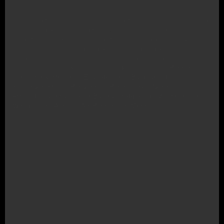
Rechtsanwalt für Baurecht München, Fachanwalt für Baurecht München, Fachanwalt
Bau- und Architektenrecht, Anwalt für VOB/B und HOAI, Baurecht in München,
Kanzlei für Baurecht in München, Kanzlei für Bau- und Architektenrecht, privates
Baurecht München, Fachanwalt Architektenrecht, Anwalt Architektenrecht, Baurecht,
Anwalt Baumängel München, Mangel am Bau, Bauzeitüberschreitung,
des Baurecht
Verzögerungen am Bau, Nachträge am Bau, Alle Fragen des
gerne zur Verfügung. Egal ob es um Baumangel,
Kostenvorschuss, Bauvertrag, Bauträgerkaufvertrag,
Architektenvertrag , oder Bauträgerobjekte in München geht.
Wir sind Ihre Adresse für Baurecht in München.