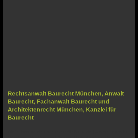
Rechtsanwalt Baurecht München, Anwalt
Baurecht, Fachanwalt Baurecht und
Architektenrecht München, Kanzlei für
Baurecht
Die Zulassung als Fachanwalt für Baurecht ( Anwalt Baurecht
München - Rechtsanwalt Baurecht München ) wurde erteilt